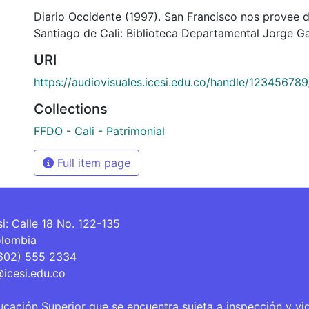
Diario Occidente (1997). San Francisco nos provee 
Santiago de Cali: Biblioteca Departamental Jorge Ga
URI
https://audiovisuales.icesi.edu.co/handle/12345678
Collections
FFDO - Cali - Patrimonial
Full item page
si: Calle 18 No. 122-135
olombia
(602) 555 2334
@icesi.edu.co
ucación Superior que se encuentra sujeta a inspección y vi