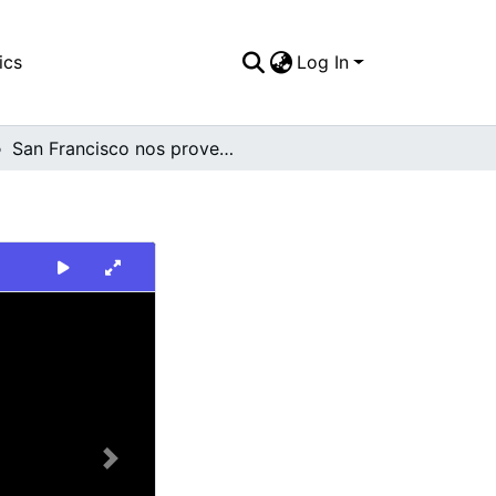
ics
Log In
San Francisco nos provee de sombra
Next