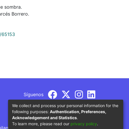
de sombra.
rcés Borrero.
9/65153
Síguenos
We collect and process your personal information for the
following purposes:
Authentication, Preferences,
Acknowledgement and Statistics
.
To learn more, please read our
privacy policy
.
gilancia por parte del Ministerio de Educación