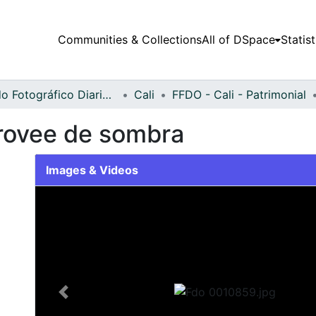
Communities & Collections
All of DSpace
Statist
Fondo Fotográfico Diario Occidente
Cali
FFDO - Cali - Patrimonial
rovee de sombra
Images & Videos
Slide 1 of 1
Previous