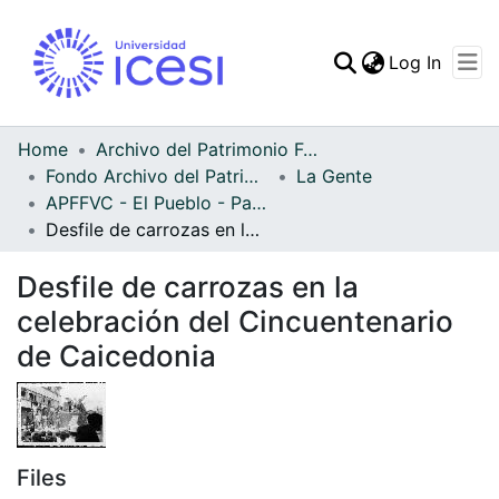
(curren
Log In
Communities & Collec
All of DSpace
Home
Archivo del Patrimonio Fotográfico y Fílmico del Valle del Cauca
Fondo Archivo del Patrimonio Fotográfico y Fílmico del Valle del Cauca
La Gente
Statistics
APFFVC - El Pueblo - Patrimonial
Desfile de carrozas en la celebración del Cincuentenario de Caicedonia
Desfile de carrozas en la
celebración del Cincuentenario
de Caicedonia
Files