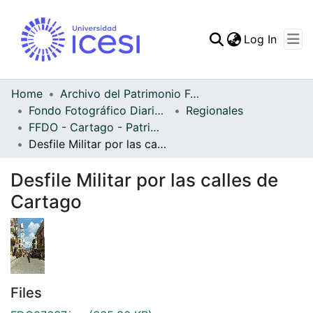
(curren
Log In
Communities & Collec
All of DSpace
Home
Archivo del Patrimonio Fotográfico y Fílmico del Valle del Cauca
Fondo Fotográfico Diario Occidente
Regionales
Statistics
FFDO - Cartago - Patrimonial
Desfile Militar por las calles de Cartago
Desfile Militar por las calles de
Cartago
Files