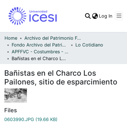
(curren
Log In
Communities & Collec
All of DSpace
Home
Archivo del Patrimonio Fotográfico y Fílmico del Valle del Cauca
Fondo Archivo del Patrimonio Fotográfico y Fílmico del Valle del Cauca
Lo Cotidiano
Statistics
APFFVC - Costumbres - Patrimonial
Bañistas en el Charco Los Pailones, sitio de esparcimiento
Bañistas en el Charco Los
Pailones, sitio de esparcimiento
Files
0603990.JPG
(19.66 KB)