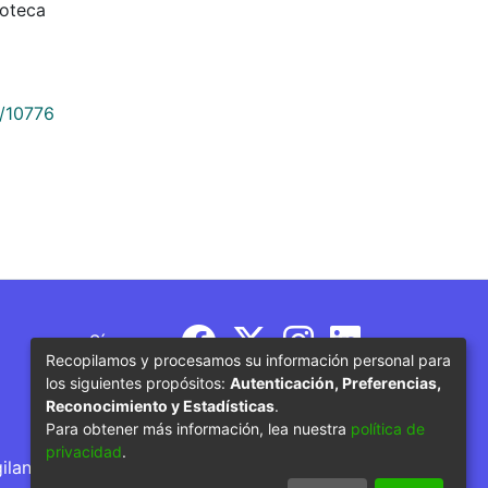
ioteca
9/10776
Síguenos
Recopilamos y procesamos su información personal para
los siguientes propósitos:
Autenticación, Preferencias,
Reconocimiento y Estadísticas
.
Para obtener más información, lea nuestra
política de
privacidad
.
gilancia por parte del Ministerio de Educación