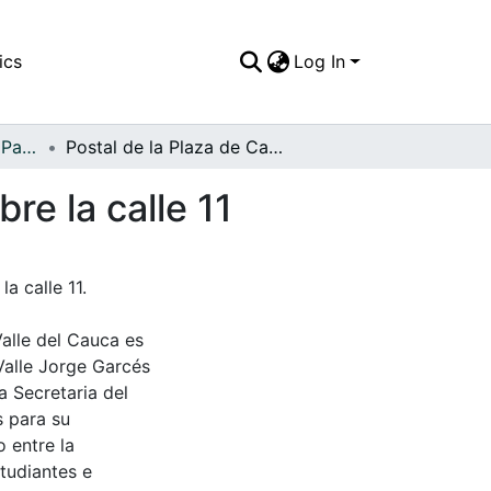
ics
Log In
APFFVC - El Pueblo - Patrimonial
Postal de la Plaza de Cayzedo, costado oeste sobre la calle 11
re la calle 11
a calle 11.
Valle del Cauca es
Valle Jorge Garcés
a Secretaria del
s para su
 entre la
tudiantes e