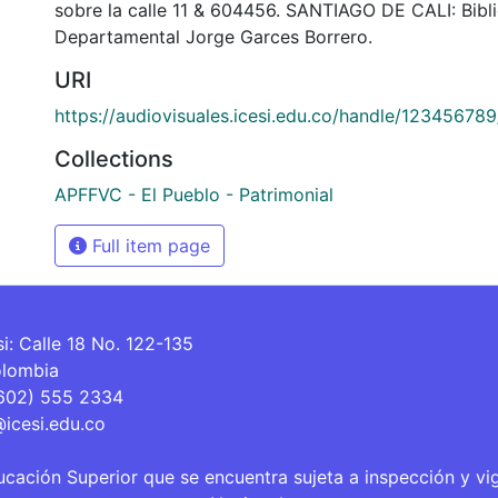
sobre la calle 11 & 604456. SANTIAGO DE CALI: Bibl
Departamental Jorge Garces Borrero.
URI
https://audiovisuales.icesi.edu.co/handle/12345678
Collections
APFFVC - El Pueblo - Patrimonial
Full item page
si: Calle 18 No. 122-135
olombia
(602) 555 2334
@icesi.edu.co
ucación Superior que se encuentra sujeta a inspección y vi