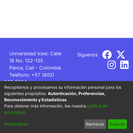
Universidad Icesi: Calle
Síguenos
18 No. 122-135
Pance, Cali - Colombia
Teléfono: +57 (602)
555 2334
Recopilamos y procesamos su información personal para los
ventanillaunica@icesi.edu.co
siguientes propósitos:
Autenticación, Preferencias,
Reconocimiento y Estadísticas
.
La Universidad Icesi es una Institución de Educación
Para obtener más información, lea nuestra
política de
Superior que se encuentra sujeta a inspección y vigilancia
privacidad
.
por parte del Ministerio de Educación Nacional.
Personalizar
Rechazar
Aceptar
Cookie settings
Privacy policy
End User Agreement