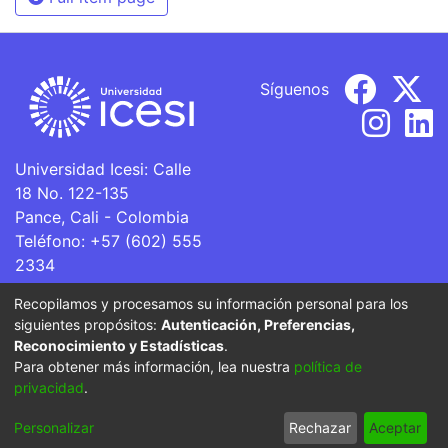
Síguenos
Universidad Icesi: Calle
18 No. 122-135
Pance, Cali - Colombia
Teléfono: +57 (602) 555
2334
ventanillaunica@icesi.edu.co
Recopilamos y procesamos su información personal para los
siguientes propósitos:
Autenticación, Preferencias,
La Universidad Icesi es una Institución de Educación
Reconocimiento y Estadísticas
.
Superior que se encuentra sujeta a inspección y vigilancia
Para obtener más información, lea nuestra
política de
por parte del Ministerio de Educación Nacional.
privacidad
.
Cookie
Privacy
End User
Send
Personalizar
Rechazar
Aceptar
settings
policy
Agreement
Feedback