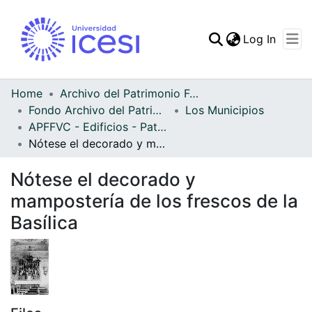
(curren
Log In
Communities & Collec
All of DSpace
Home
Archivo del Patrimonio Fotográfico y Fílmico del Valle del Cauca
Fondo Archivo del Patrimonio Fotográfico y Fílmico del Valle del Cauca
Los Municipios
Statistics
APFFVC - Edificios - Patrimonial
Nótese el decorado y mampostería de los frescos de la Basílica
Nótese el decorado y
mampostería de los frescos de la
Basílica