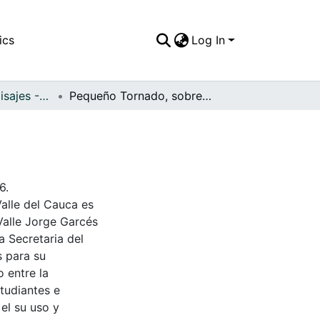
ics
Log In
APFFVC - Los Paisajes - Patrimonial
Pequeño Tornado, sobre el Lago Calima
6.
Valle del Cauca es
Valle Jorge Garcés
a Secretaria del
s para su
 entre la
tudiantes e
 el su uso y