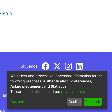
9/18010
Síguenos
We collect and process your personal information for the
following purposes:
Authentication, Preferences,
Acknowledgement and Statistics
.
To learn more, please read our
privacy policy
.
gilancia por parte del Ministerio de Educación
Customize
Decline
That's ok
ack