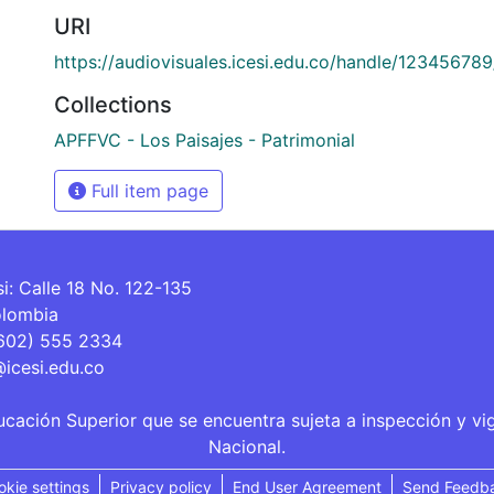
URI
https://audiovisuales.icesi.edu.co/handle/12345678
Collections
APFFVC - Los Paisajes - Patrimonial
Full item page
si: Calle 18 No. 122-135
olombia
(602) 555 2334
@icesi.edu.co
ucación Superior que se encuentra sujeta a inspección y vi
Nacional.
okie settings
Privacy policy
End User Agreement
Send Feedb