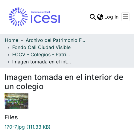
(curren
Log In
Communities & Collec
All of DSpace
Home
Archivo del Patrimonio Fotográfico y Fílmico del Valle del Cauca
Fondo Cali Ciudad Visible
Statistics
FCCV - Colegios - Patrimonial
Imagen tomada en el interior de un colegio
Imagen tomada en el interior de
un colegio
Files
170-7.jpg
(111.33 KB)