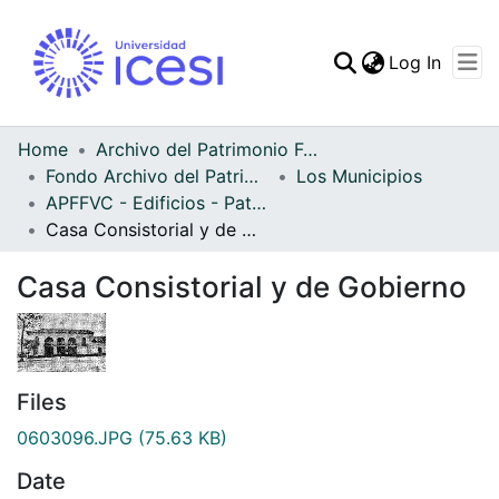
(curren
Log In
Communities & Collec
All of DSpace
Home
Archivo del Patrimonio Fotográfico y Fílmico del Valle del Cauca
Fondo Archivo del Patrimonio Fotográfico y Fílmico del Valle del Cauca
Los Municipios
Statistics
APFFVC - Edificios - Patrimonial
Casa Consistorial y de Gobierno
Casa Consistorial y de Gobierno
Files
0603096.JPG
(75.63 KB)
Date