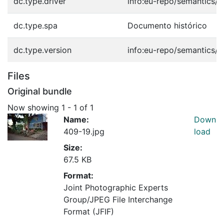
dc.type.driver
info:eu-repo/semantics/o
dc.type.spa
Documento histórico
dc.type.version
info:eu-repo/semantics/p
Files
Original bundle
Now showing
1 - 1 of 1
Name:
Down
409-19.jpg
load
Size:
67.5 KB
Format:
Joint Photographic Experts
Group/JPEG File Interchange
Format (JFIF)