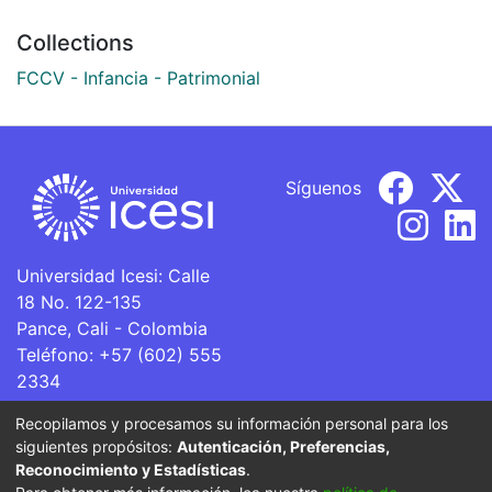
Collections
FCCV - Infancia - Patrimonial
Síguenos
Universidad Icesi: Calle
18 No. 122-135
Pance, Cali - Colombia
Teléfono: +57 (602) 555
2334
ventanillaunica@icesi.edu.co
Recopilamos y procesamos su información personal para los
siguientes propósitos:
Autenticación, Preferencias,
La Universidad Icesi es una Institución de Educación
Reconocimiento y Estadísticas
.
Superior que se encuentra sujeta a inspección y vigilancia