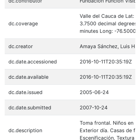
dc.contributor
Fundación Función Visibl
Valle del Cauca de Lat: 
dc.coverage
3.7500 decimal degrees 
minutes Long: -76.5000 
dc.creator
Amaya Sánchez, Luis He
dc.date.accessioned
2016-10-11T20:35:19Z
dc.date.available
2016-10-11T20:35:19Z
dc.date.issued
2005-06-24
dc.date.submitted
2007-10-24
Toma frontal. Niños en se
dc.description
Exterior día. Casas de fo
Escenificación. Textura 