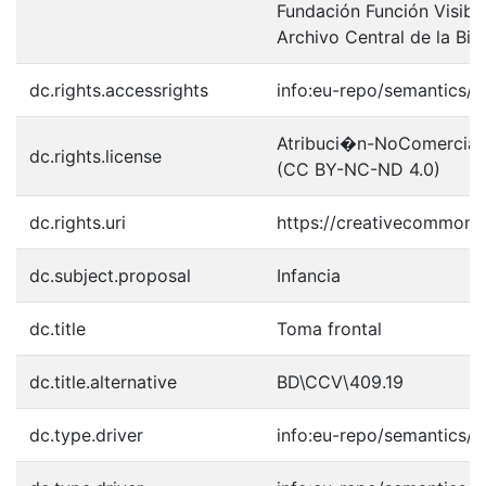
Fundación Función Visibl
Archivo Central de la Bib
dc.rights.accessrights
info:eu-repo/semantics/
Atribuci�n-NoComercial-S
dc.rights.license
(CC BY-NC-ND 4.0)
dc.rights.uri
https://creativecommons.
dc.subject.proposal
Infancia
dc.title
Toma frontal
dc.title.alternative
BD\CCV\409.19
dc.type.driver
info:eu-repo/semantics/o