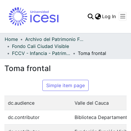
(curren
Log In
Communities & Collec
All of DSpace
Home
Archivo del Patrimonio Fotográfico y Fílmico del Valle del Cauca
Fondo Cali Ciudad Visible
Statistics
FCCV - Infancia - Patrimonial
Toma frontal
Toma frontal
Simple item page
dc.audience
Valle del Cauca
dc.contributor
Biblioteca Departamenta