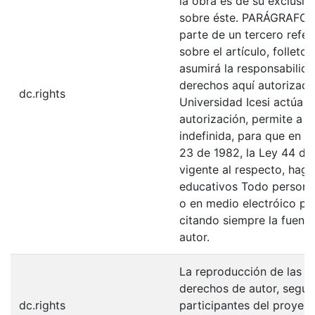
la obra es de su exclusiva
sobre éste. PARÁGRAFO: 
parte de un tercero refer
sobre el artículo, folleto
asumirá la responsabilida
derechos aquí autorizados
dc.rights
Universidad Icesi actúa 
autorización, permite a l
indefinida, para que en l
23 de 1982, la Ley 44 de 
vigente al respecto, haga
educativos Todo persona 
o en medio electróico po
citando siempre la fuentes
autor.
La reproducción de las fo
derechos de autor, según
dc.rights
participantes del proyect