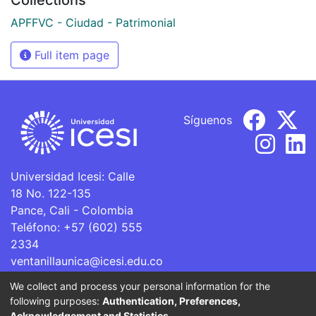
APFFVC - Ciudad - Patrimonial
Full item page
Síguenos
Universidad Icesi: Calle
18 No. 122-135
Pance, Cali - Colombia
Teléfono: +57 (602) 555
2334
ventanillaunica@icesi.edu.co
We collect and process your personal information for the
La Universidad Icesi es una Institución de Educación
following purposes:
Authentication, Preferences,
Superior que se encuentra sujeta a inspección y vigilancia
Acknowledgement and Statistics
.