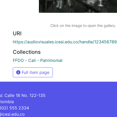
Click on the image to open the gallery.
URI
https://audiovisuales.icesi.edu.co/handle/12345678
Collections
FFDO - Cali - Patrimonial
Full item page
si: Calle 18 No. 122-135
olombia
(602) 555 2334
@icesi.edu.co