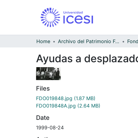
Home
Archivo del Patrimonio Fotográfico y Fílmico del Valle del Cauca
Ayudas a desplazad
Files
FDO019848.jpg
(1.87 MB)
FDO019848A.jpg
(2.64 MB)
Date
1999-08-24