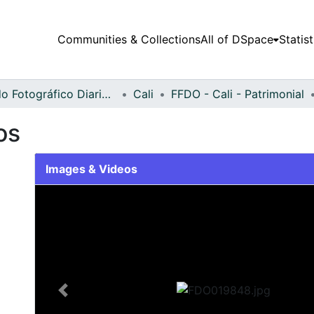
Communities & Collections
All of DSpace
Statist
Fondo Fotográfico Diario Occidente
Cali
FFDO - Cali - Patrimonial
os
Images & Videos
Slide 1 of 2
Previous