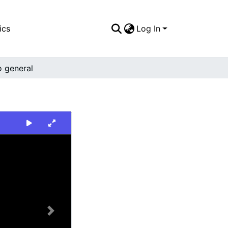
ics
Log In
o general
Next