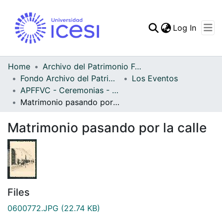
(curren
Log In
Communities & Collec
All of DSpace
Home
Archivo del Patrimonio Fotográfico y Fílmico del Valle del Cauca
Fondo Archivo del Patrimonio Fotográfico y Fílmico del Valle del Cauca
Los Eventos
Statistics
APFFVC - Ceremonias - Patrimonial
Matrimonio pasando por la calle
Matrimonio pasando por la calle
Files
0600772.JPG
(22.74 KB)