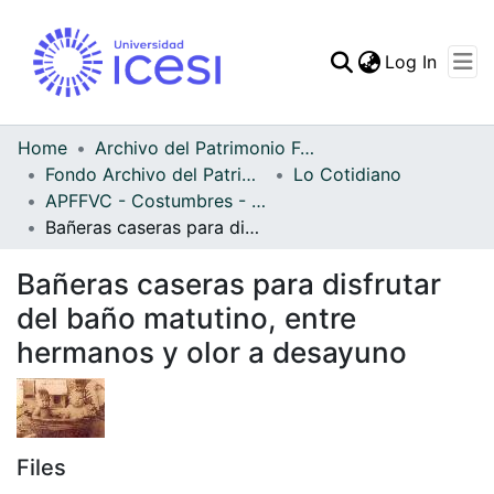
(curren
Log In
Communities & Collec
All of DSpace
Home
Archivo del Patrimonio Fotográfico y Fílmico del Valle del Cauca
Fondo Archivo del Patrimonio Fotográfico y Fílmico del Valle del Cauca
Lo Cotidiano
Statistics
APFFVC - Costumbres - Patrimonial
Bañeras caseras para disfrutar del baño matutino, entre hermanos y olor a desayuno
Bañeras caseras para disfrutar
del baño matutino, entre
hermanos y olor a desayuno
Files