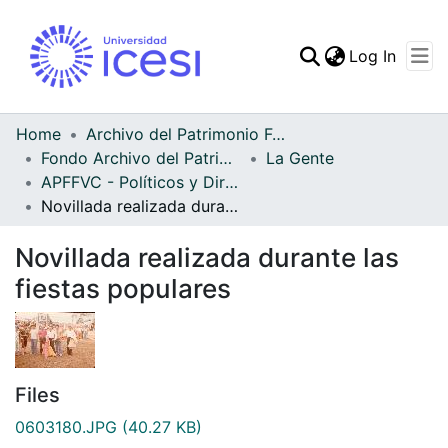
(curren
Log In
Communities & Collec
All of DSpace
Home
Archivo del Patrimonio Fotográfico y Fílmico del Valle del Cauca
Fondo Archivo del Patrimonio Fotográfico y Fílmico del Valle del Cauca
La Gente
Statistics
APFFVC - Políticos y Dirigentes - Patrimonial
Novillada realizada durante las fiestas populares
Novillada realizada durante las
fiestas populares
Files
0603180.JPG
(40.27 KB)