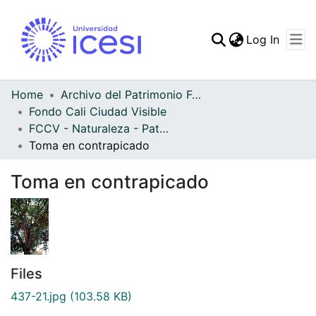
(curren
Log In
Communities & Collec
All of DSpace
Home
Archivo del Patrimonio Fotográfico y Fílmico del Valle del Cauca
Fondo Cali Ciudad Visible
Statistics
FCCV - Naturaleza - Patrimonial
Toma en contrapicado
Toma en contrapicado
Files
437-21.jpg
(103.58 KB)