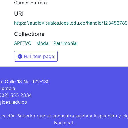
Garces Borrero.
URI
https://audiovisuales.icesi.edu.co/handle/12345678
Collections
APFFVC - Moda - Patrimonial
Full item page
si: Calle 18 No. 122-135
olombia
(602) 555 2334
@icesi.edu.co
ucación Superior que se encuentra sujeta a inspección y vi
Nacional.