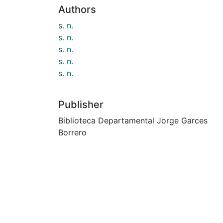
Authors
s. n.
s. n.
s. n.
s. n.
s. n.
Publisher
Biblioteca Departamental Jorge Garces
Borrero