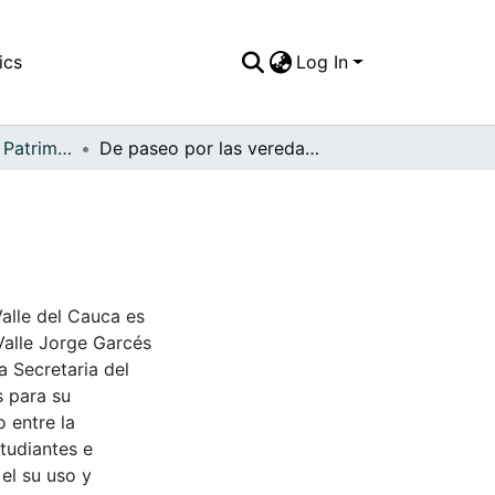
ics
Log In
APFFVC - Moda - Patrimonial
De paseo por las veredas del municipio
Valle del Cauca es
Valle Jorge Garcés
a Secretaria del
s para su
 entre la
tudiantes e
 el su uso y