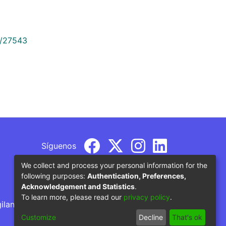
9/27543
Síguenos
We collect and process your personal information for the
following purposes:
Authentication, Preferences,
Acknowledgement and Statistics
.
To learn more, please read our
privacy policy
.
gilancia por parte del Ministerio de Educación
Customize
Decline
That's ok