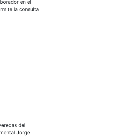
aborador en el
rmite la consulta
s veredas del
amental Jorge