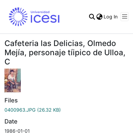
(curren
Log In
Communities & Collec
All of DSpace
Cafeteria las Delicias, Olmedo
Statistics
Mejía, personaje tíipico de Ulloa,
C
Files
0400963.JPG
(26.32 KB)
Date
1986-01-01