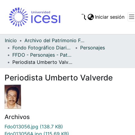
(cur
Iniciar sesión
Comunidades
Todo DSpace
Inicio
Archivo del Patrimonio Fotográfico y Fílmico del Valle del Cauca
Fondo Fotográfico Diario Occidente
Personajes
Estadísticas
FFDO - Personajes - Patrimonial
Periodista Umberto Valverde
Periodista Umberto Valverde
Archivos
Fdo013056.jpg
(138.7 KB)
Fdo013056A.jpg
(115.69 KB)