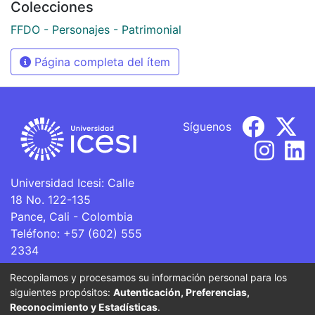
Colecciones
FFDO - Personajes - Patrimonial
Página completa del ítem
Síguenos
Universidad Icesi: Calle
18 No. 122-135
Pance, Cali - Colombia
Teléfono: +57 (602) 555
2334
ventanillaunica@icesi.edu.co
Recopilamos y procesamos su información personal para los
siguientes propósitos:
Autenticación, Preferencias,
La Universidad Icesi es una Institución de Educación
Reconocimiento y Estadísticas
.