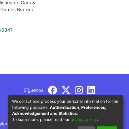
ilística de Cars &
Garces Borrero.
9/5347
Síguenos
We collect and process your personal information for the
following purposes:
Authentication, Preferences,
Acknowledgement and Statistics
.
To learn more, please read our
privacy policy
.
gilancia por parte del Ministerio de Educación