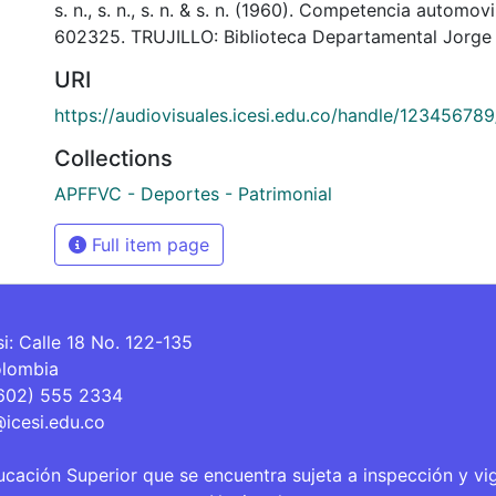
s. n., s. n., s. n. & s. n. (1960). Competencia automov
602325. TRUJILLO: Biblioteca Departamental Jorge 
URI
https://audiovisuales.icesi.edu.co/handle/12345678
Collections
APFFVC - Deportes - Patrimonial
Full item page
si: Calle 18 No. 122-135
olombia
(602) 555 2334
@icesi.edu.co
ucación Superior que se encuentra sujeta a inspección y vi