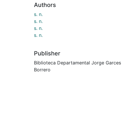
Authors
s. n.
s. n.
s. n.
s. n.
Publisher
Biblioteca Departamental Jorge Garces
Borrero