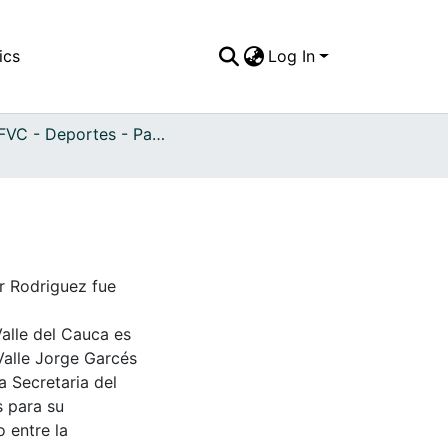
ics
Log In
APFFVC - Deportes - Patrimonial
r Rodriguez fue
Valle del Cauca es
Valle Jorge Garcés
a Secretaria del
s para su
 entre la