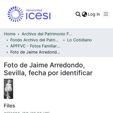
(curren
Log In
Communities & Collec
All of DSpace
Home
Archivo del Patrimonio Fotográfico y Fílmico del Valle del Cauca
Fondo Archivo del Patrimonio Fotográfico y Fílmico del Valle del Cauca
Lo Cotidiano
Statistics
APFFVC - Fotos Familiares - Patrimonial
Foto de Jaime Arredondo, Sevilla, fecha por identificar
Foto de Jaime Arredondo,
Sevilla, fecha por identificar
Files