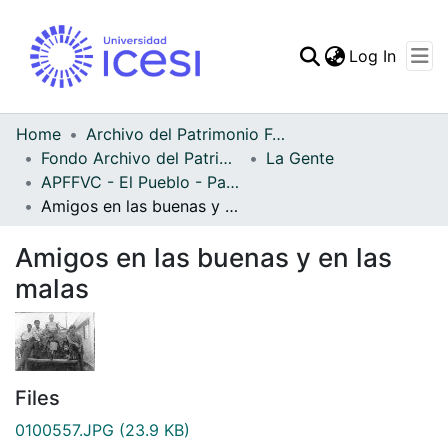
(curren
Log In
Communities & Collec
All of DSpace
Home
Archivo del Patrimonio Fotográfico y Fílmico del Valle del Cauca
Fondo Archivo del Patrimonio Fotográfico y Fílmico del Valle del Cauca
La Gente
Statistics
APFFVC - El Pueblo - Patrimonial
Amigos en las buenas y en las malas
Amigos en las buenas y en las
malas
Files
0100557.JPG
(23.9 KB)