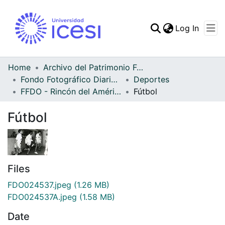
(curren
Log In
Communities & Collec
All of DSpace
Home
Archivo del Patrimonio Fotográfico y Fílmico del Valle del Cauca
Fondo Fotográfico Diario Occidente
Deportes
Statistics
FFDO - Rincón del América - Patrimonial
Fútbol
Fútbol
Files
FDO024537.jpeg
(1.26 MB)
FDO024537A.jpeg
(1.58 MB)
Date