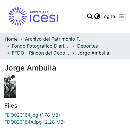
(curren
Log In
Communities & Collec
All of DSpace
Home
Archivo del Patrimonio Fotográfico y Fílmico del Valle del Cauca
Fondo Fotográfico Diario Occidente
Deportes
Statistics
FFDO - Rincón del Deportivo Cali - Patrimonial
Jorge Ambuila
Jorge Ambuila
Files
FDO023164.jpg
(1.78 MB)
FDO023164A.jpg
(2.28 MB)