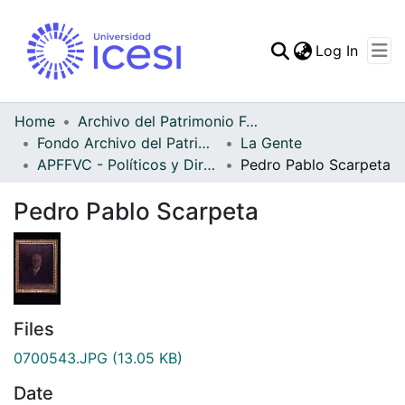
(curren
Log In
Communities & Collec
All of DSpace
Home
Archivo del Patrimonio Fotográfico y Fílmico del Valle del Cauca
Fondo Archivo del Patrimonio Fotográfico y Fílmico del Valle del Cauca
La Gente
Statistics
APFFVC - Políticos y Dirigentes - Patrimonial
Pedro Pablo Scarpeta
Pedro Pablo Scarpeta
Files
0700543.JPG
(13.05 KB)
Date