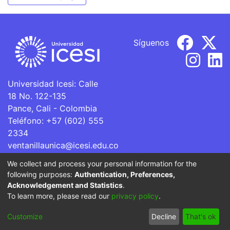
Síguenos
Universidad Icesi: Calle
18 No. 122-135
Pance, Cali - Colombia
Teléfono: +57 (602) 555
2334
ventanillaunica@icesi.edu.co
We collect and process your personal information for the
La Universidad Icesi es una Institución de Educación
following purposes:
Authentication, Preferences,
Superior que se encuentra sujeta a inspección y vigilancia
Acknowledgement and Statistics
.
por parte del Ministerio de Educación Nacional.
To learn more, please read our
privacy policy
.
Cookie
Privacy
End User
Send
Customize
Decline
That's ok
settings
policy
Agreement
Feedback