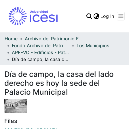
(curren
Log In
Communities & Collec
All of DSpace
Home
Archivo del Patrimonio Fotográfico y Fílmico del Valle del Cauca
Fondo Archivo del Patrimonio Fotográfico y Fílmico del Valle del Cauca
Los Municipios
Statistics
APFFVC - Edificios - Patrimonial
Día de campo, la casa del lado derecho es hoy la sede del Palacio Municipal
Día de campo, la casa del lado
derecho es hoy la sede del
Palacio Municipal
Files