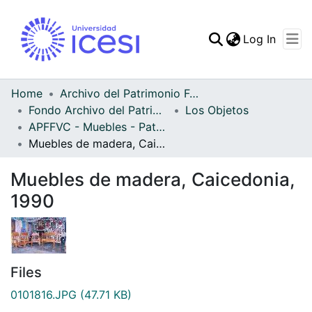
(curren
Log In
Communities & Collec
All of DSpace
Home
Archivo del Patrimonio Fotográfico y Fílmico del Valle del Cauca
Fondo Archivo del Patrimonio Fotográfico y Fílmico del Valle del Cauca
Los Objetos
Statistics
APFFVC - Muebles - Patrimonial
Muebles de madera, Caicedonia, 1990
Muebles de madera, Caicedonia,
1990
Files
0101816.JPG
(47.71 KB)