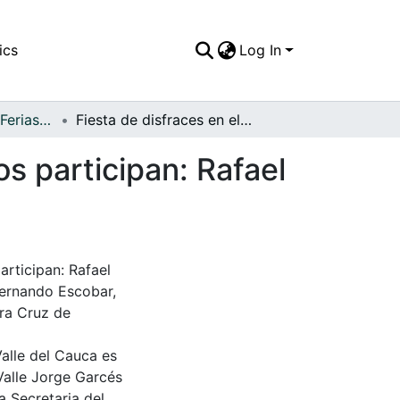
ics
Log In
APFFVC - Fiestas, Ferias y Carnavales - Patrimonial
Fiesta de disfraces en el Club Colonial: Entre otros participan: Rafael Villegas R
os participan: Rafael
articipan: Rafael
Hernando Escobar,
ara Cruz de
Valle del Cauca es
Valle Jorge Garcés
a Secretaria del