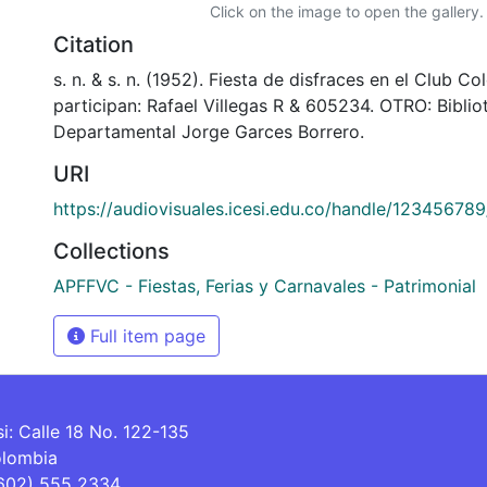
Click on the image to open the gallery.
Citation
s. n. & s. n. (1952). Fiesta de disfraces en el Club Co
participan: Rafael Villegas R & 605234. OTRO: Biblio
Departamental Jorge Garces Borrero.
URI
https://audiovisuales.icesi.edu.co/handle/12345678
Collections
APFFVC - Fiestas, Ferias y Carnavales - Patrimonial
Full item page
si: Calle 18 No. 122-135
olombia
(602) 555 2334