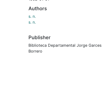
Authors
s. n.
s. n.
Publisher
Biblioteca Departamental Jorge Garces
Borrero