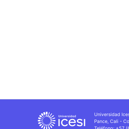
Universidad Ice
Pance, Cali - C
Teléfono: +57 