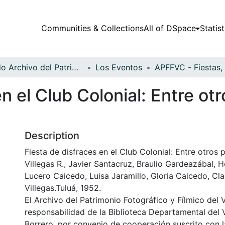
Communities & Collections
All of DSpace
Statist
Fondo Archivo del Patrimonio Fotográfico y Fílmico del Valle del Cauca
Los Eventos
n el Club Colonial: Entre otr
Description
Fiesta de disfraces en el Club Colonial: Entre otros p
Villegas R., Javier Santacruz, Braulio Gardeazábal, 
Lucero Caicedo, Luisa Jaramillo, Gloria Caicedo, Cl
Villegas.Tuluá, 1952.
El Archivo del Patrimonio Fotográfico y Fílmico del 
responsabilidad de la Biblioteca Departamental del 
Borrero, por convenio de cooperación suscrito con l