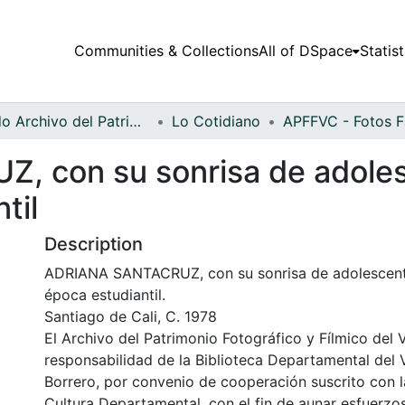
Communities & Collections
All of DSpace
Statist
Fondo Archivo del Patrimonio Fotográfico y Fílmico del Valle del Cauca
Lo Cotidiano
con su sonrisa de adolesc
til
Description
ADRIANA SANTACRUZ, con su sonrisa de adolescente,
época estudiantil.
Santiago de Cali, C. 1978
El Archivo del Patrimonio Fotográfico y Fílmico del 
responsabilidad de la Biblioteca Departamental del 
Borrero, por convenio de cooperación suscrito con l
Cultura Departamental, con el fin de aunar esfuerzo