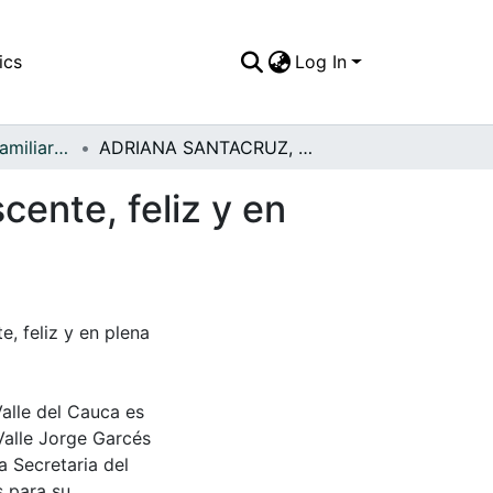
ics
Log In
APFFVC - Fotos Familiares - Patrimonial
ADRIANA SANTACRUZ, con su sonrisa de adolescente, feliz y en plena época estudiantil
ente, feliz y en
 feliz y en plena
Valle del Cauca es
Valle Jorge Garcés
a Secretaria del
s para su