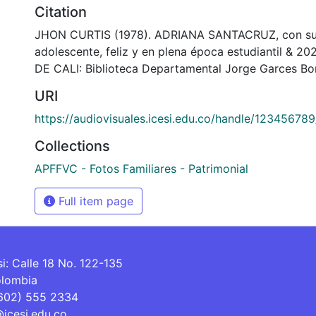
Citation
JHON CURTIS (1978). ADRIANA SANTACRUZ, con su 
adolescente, feliz y en plena época estudiantil & 
DE CALI: Biblioteca Departamental Jorge Garces Bor
URI
https://audiovisuales.icesi.edu.co/handle/12345678
Collections
APFFVC - Fotos Familiares - Patrimonial
Full item page
si: Calle 18 No. 122-135
olombia
(602) 555 2334
@icesi.edu.co