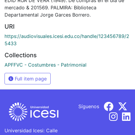
EDID ROA DE VERA (1949). De compras en el día de
mercado & 201569. PALMIRA: Biblioteca
Departamental Jorge Garces Borrero.
URI
https://audiovisuales.icesi.edu.co/handle/123456789/2
5433
Collections
APFFVC - Costumbres - Patrimonial
Full item page
Síguenos
Universidad Icesi: Calle