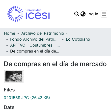
(curren
Log In
Communities & Collec
All of DSpace
Home
Archivo del Patrimonio Fotográfico y Fílmico del Valle del Cauca
Fondo Archivo del Patrimonio Fotográfico y Fílmico del Valle del Cauca
Lo Cotidiano
Statistics
APFFVC - Costumbres - Patrimonial
De compras en el día de mercado
De compras en el día de mercado
Files
0201569.JPG
(26.43 KB)
Date