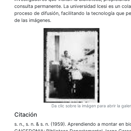
conservación, preservación y divulgación del Archivo
comunidad Vallecaucana, especialmente entre los es
investigadores que visitan la Biblioteca, propiciando
consulta permanente. La universidad Icesi es un col
proceso de difusión, facilitando la tecnología que pe
de las imágenes.
Da clic sobre la imágen para abrir la galer