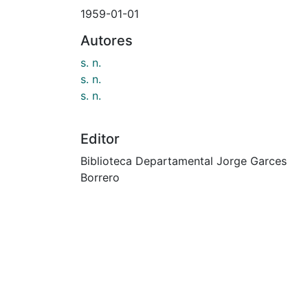
0101793.JPG
(17.55 KB)
Fecha
1959-01-01
Autores
s. n.
s. n.
s. n.
Editor
Biblioteca Departamental Jorge Garces
Borrero