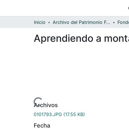
Inicio
Archivo del Patrimonio Fotográfico y Fílmico del Valle del Cauca
Aprendiendo a monta
Cargando...
Archivos