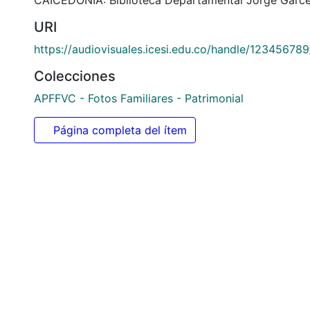
Citación
s. n., s. n. & s. n. (1959). Aprendiendo a montar en bi
CAICEDONIA: Biblioteca Departamental Jorge Garce
URI
https://audiovisuales.icesi.edu.co/handle/12345678
Colecciones
APFFVC - Fotos Familiares - Patrimonial
Página completa del ítem