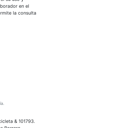
 entre la
tudiantes e
 el su uso y
aborador en el
rmite la consulta
ía.