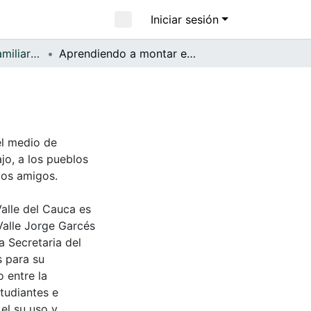
Iniciar sesión
APFFVC - Fotos Familiares - Patrimonial
Aprendiendo a montar en bicicleta
el medio de
ajo, a los pueblos
los amigos.
Valle del Cauca es
Valle Jorge Garcés
a Secretaria del
s para su