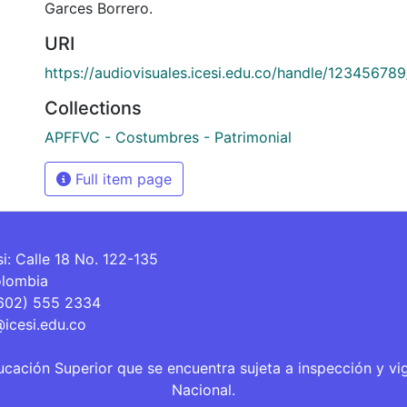
Garces Borrero.
URI
https://audiovisuales.icesi.edu.co/handle/12345678
Collections
APFFVC - Costumbres - Patrimonial
Full item page
si: Calle 18 No. 122-135
olombia
(602) 555 2334
@icesi.edu.co
ucación Superior que se encuentra sujeta a inspección y vi
Nacional.