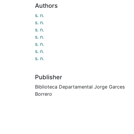
Authors
s. n.
s. n.
s. n.
s. n.
s. n.
s. n.
s. n.
Publisher
Biblioteca Departamental Jorge Garces
Borrero