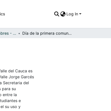
ics
Log In
APFFVC - Costumbres - Patrimonial
Día de la primera comunión
Valle del Cauca es
Valle Jorge Garcés
a Secretaria del
s para su
 entre la
tudiantes e
 el su uso y