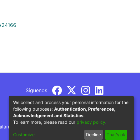
9/24166
Síguenos
We collect and process your personal information for the
following purposes:
Authentication, Preferences,
Acknowledgement and Statistics
.
To learn more, please read our
privacy policy
.
gilancia por parte del Ministerio de Educación
Customize
Decline
That's ok