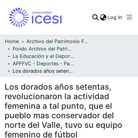
(curren
Log In
Communities & Collec
All of DSpace
Home
Archivo del Patrimonio Fotográfico y Fílmico del Valle del Cauca
Fondo Archivo del Patrimonio Fotográfico y Fílmico del Valle del Cauca
Statistics
La Educación y el Deporte
APFFVC - Deportes - Patrimonial
Los dorados años setentas, revolucionaron la actividad femenina a tal punto, que el pueblo mas conservador del norte del Valle, tuvo su equipo femenino de fútbol
Los dorados años setentas,
revolucionaron la actividad
femenina a tal punto, que el
pueblo mas conservador del
norte del Valle, tuvo su equipo
femenino de fútbol