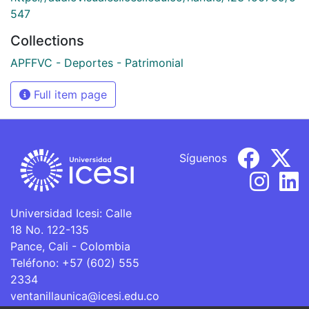
547
Collections
APFFVC - Deportes - Patrimonial
Full item page
Síguenos
Universidad Icesi: Calle
18 No. 122-135
Pance, Cali - Colombia
Teléfono: +57 (602) 555
2334
ventanillaunica@icesi.edu.co