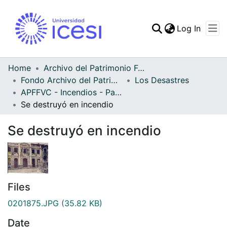
(curren
Log In
Communities & Collec
All of DSpace
Home
Archivo del Patrimonio Fotográfico y Fílmico del Valle del Cauca
Fondo Archivo del Patrimonio Fotográfico y Fílmico del Valle del Cauca
Los Desastres
Statistics
APFFVC - Incendios - Patrimonial
Se destruyó en incendio
Se destruyó en incendio
Files
0201875.JPG
(35.82 KB)
Date