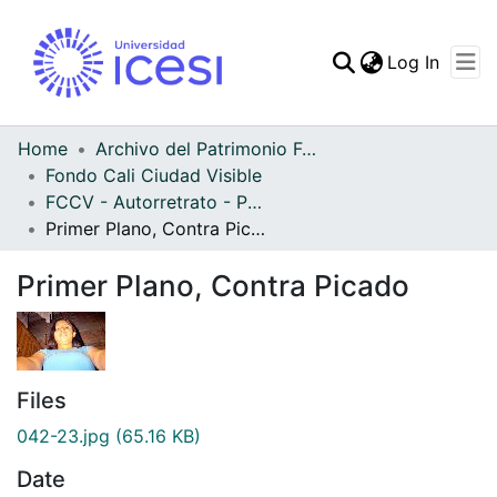
(curren
Log In
Communities & Collec
All of DSpace
Home
Archivo del Patrimonio Fotográfico y Fílmico del Valle del Cauca
Fondo Cali Ciudad Visible
Statistics
FCCV - Autorretrato - Patrimonial
Primer Plano, Contra Picado
Primer Plano, Contra Picado
Files
042-23.jpg
(65.16 KB)
Date