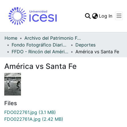
(curren
Log In
Communities & Collec
All of DSpace
Home
Archivo del Patrimonio Fotográfico y Fílmico del Valle del Cauca
Fondo Fotográfico Diario Occidente
Deportes
Statistics
FFDO - Rincón del América - Patrimonial
América vs Santa Fe
América vs Santa Fe
Files
FDO022761.jpg
(3.1 MB)
FDO022761A.jpg
(2.42 MB)