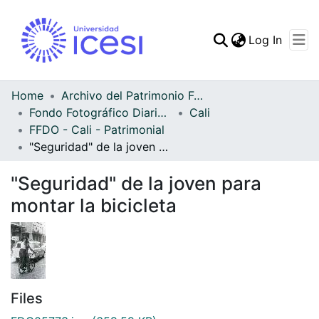
(curren
Log In
Communities & Collec
All of DSpace
Home
Archivo del Patrimonio Fotográfico y Fílmico del Valle del Cauca
Fondo Fotográfico Diario Occidente
Cali
Statistics
FFDO - Cali - Patrimonial
"Seguridad" de la joven para montar la bicicleta
"Seguridad" de la joven para
montar la bicicleta
Files