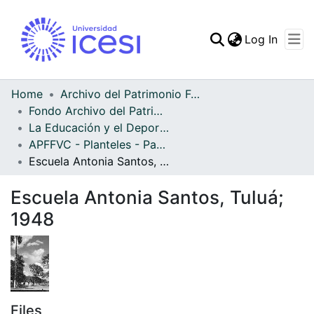
(curren
Log In
Communities & Collec
All of DSpace
Home
Archivo del Patrimonio Fotográfico y Fílmico del Valle del Cauca
Fondo Archivo del Patrimonio Fotográfico y Fílmico del Valle del Cauca
Statistics
La Educación y el Deporte
APFFVC - Planteles - Patrimonial
Escuela Antonia Santos, Tuluá; 1948
Escuela Antonia Santos, Tuluá;
1948
Files