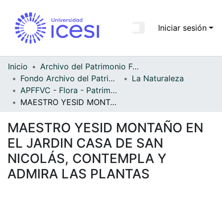
Iniciar sesión
Comunidades
Todo DSpace
Inicio
Archivo del Patrimonio Fotográfico y Fílmico del Valle del Cauca
Fondo Archivo del Patrimonio Fotográfico y Fílmico del Valle del Cauca
La Naturaleza
Estadísticas
APFFVC - Flora - Patrimonial
MAESTRO YESID MONTAÑO EN EL JARDIN CASA DE SAN NICOLÁS, CONTEMPLA Y ADMIRA LAS PLANTAS
MAESTRO YESID MONTAÑO EN
EL JARDIN CASA DE SAN
NICOLÁS, CONTEMPLA Y
ADMIRA LAS PLANTAS