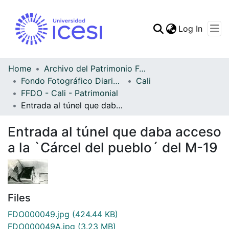
(curren
Log In
Communities & Collec
All of DSpace
Home
Archivo del Patrimonio Fotográfico y Fílmico del Valle del Cauca
Fondo Fotográfico Diario Occidente
Cali
Statistics
FFDO - Cali - Patrimonial
Entrada al túnel que daba acceso a la `Cárcel del pueblo´ del M-19
Entrada al túnel que daba acceso
a la `Cárcel del pueblo´ del M-19
Files
FDO000049.jpg
(424.44 KB)
FDO000049A.jpg
(3.23 MB)