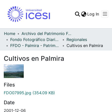
(curren
Log In
Communities & Collec
All of DSpace
Home
Archivo del Patrimonio Fotográfico y Fílmico del Valle del Cauca
Fondo Fotográfico Diario Occidente
Regionales
Statistics
FFDO - Palmira - Patrimonial
Cultivos en Palmira
Cultivos en Palmira
Files
FDO07995.jpg
(354.09 KB)
Date
2001-12-06