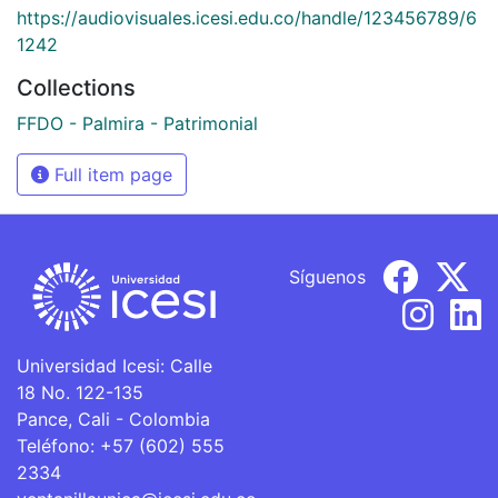
https://audiovisuales.icesi.edu.co/handle/123456789/6
1242
Collections
FFDO - Palmira - Patrimonial
Full item page
Síguenos
Universidad Icesi: Calle
18 No. 122-135
Pance, Cali - Colombia
Teléfono: +57 (602) 555
2334