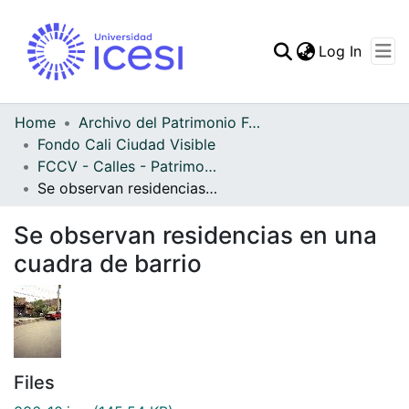
(curren
Log In
Communities & Collec
All of DSpace
Home
Archivo del Patrimonio Fotográfico y Fílmico del Valle del Cauca
Fondo Cali Ciudad Visible
Statistics
FCCV - Calles - Patrimonial
Se observan residencias en una cuadra de barrio
Se observan residencias en una
cuadra de barrio
Files