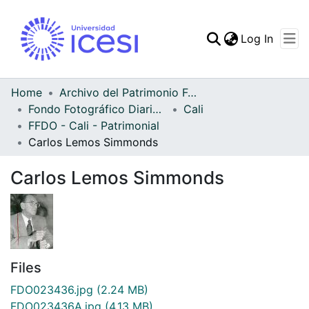
(curren
Log In
Communities & Collec
All of DSpace
Home
Archivo del Patrimonio Fotográfico y Fílmico del Valle del Cauca
Fondo Fotográfico Diario Occidente
Cali
Statistics
FFDO - Cali - Patrimonial
Carlos Lemos Simmonds
Carlos Lemos Simmonds
Files
FDO023436.jpg
(2.24 MB)
FDO023436A.jpg
(4.13 MB)