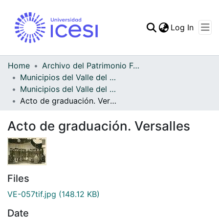
(curren
Log In
Communities & Collec
All of DSpace
Home
Archivo del Patrimonio Fotográfico y Fílmico del Valle del Cauca
Municipios del Valle del Cauca
Statistics
Municipios del Valle del Cauca
Acto de graduación. Versalles
Acto de graduación. Versalles
Files
VE-057tif.jpg
(148.12 KB)
Date