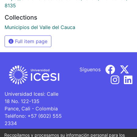
8135
Collections
Municipios del Valle del Cauca
Full item page
Síguenos
Universidad Icesi: Calle
18 No. 122-135
Pance, Cali - Colombia
Teléfono: +57 (602) 555
2334
ventanillaunica@icesi.edu.co
Recopilamos y procesamos su información personal para los