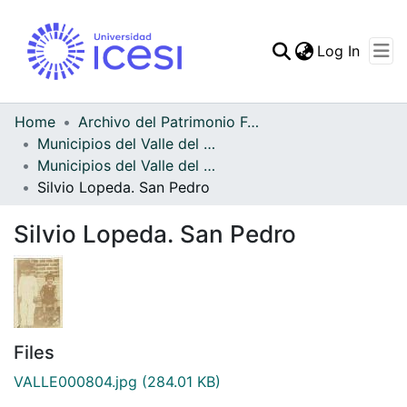
(curren
Log In
Communities & Collec
All of DSpace
Home
Archivo del Patrimonio Fotográfico y Fílmico del Valle del Cauca
Municipios del Valle del Cauca
Statistics
Municipios del Valle del Cauca
Silvio Lopeda. San Pedro
Silvio Lopeda. San Pedro
Files
VALLE000804.jpg
(284.01 KB)