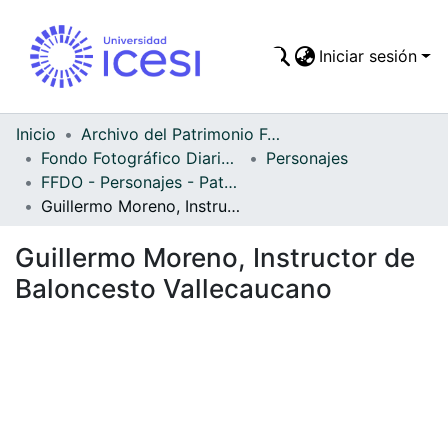
Iniciar sesión
Comunidades
Todo DSpace
Inicio
Archivo del Patrimonio Fotográfico y Fílmico del Valle del Cauca
Fondo Fotográfico Diario Occidente
Personajes
Estadísticas
FFDO - Personajes - Patrimonial
Guillermo Moreno, Instructor de Baloncesto Vallecaucano
Guillermo Moreno, Instructor de
Baloncesto Vallecaucano