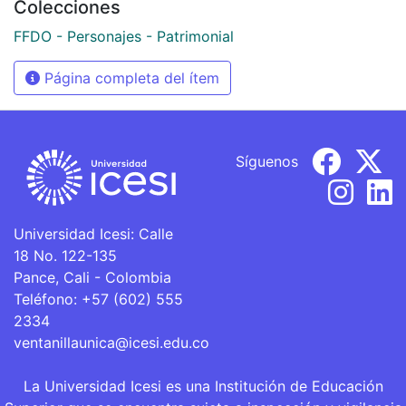
Colecciones
FFDO - Personajes - Patrimonial
Página completa del ítem
Síguenos
Universidad Icesi: Calle
18 No. 122-135
Pance, Cali - Colombia
Teléfono: +57 (602) 555
2334
ventanillaunica@icesi.edu.co
La Universidad Icesi es una Institución de Educación