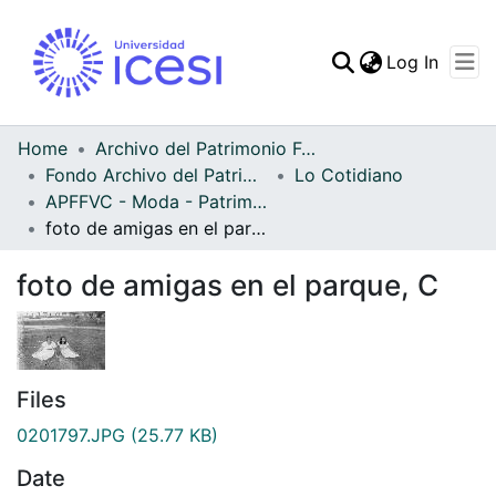
(curren
Log In
Communities & Collec
All of DSpace
Home
Archivo del Patrimonio Fotográfico y Fílmico del Valle del Cauca
Fondo Archivo del Patrimonio Fotográfico y Fílmico del Valle del Cauca
Lo Cotidiano
Statistics
APFFVC - Moda - Patrimonial
foto de amigas en el parque, C
foto de amigas en el parque, C
Files
0201797.JPG
(25.77 KB)
Date