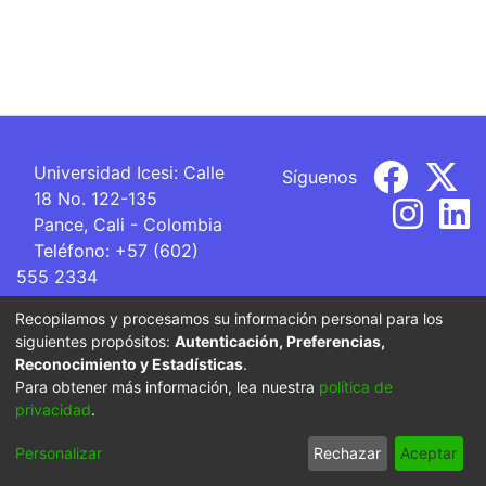
Universidad Icesi: Calle
Síguenos
18 No. 122-135
Pance, Cali - Colombia
Teléfono: +57 (602)
555 2334
ventanillaunica@icesi.edu.co
Recopilamos y procesamos su información personal para los
siguientes propósitos:
Autenticación, Preferencias,
La Universidad Icesi es una Institución de Educación
Reconocimiento y Estadísticas
.
Superior que se encuentra sujeta a inspección y vigilancia
Para obtener más información, lea nuestra
política de
por parte del Ministerio de Educación Nacional.
privacidad
.
Cookie
Privacy
End User
Send
Personalizar
Rechazar
Aceptar
settings
policy
Agreement
Feedback